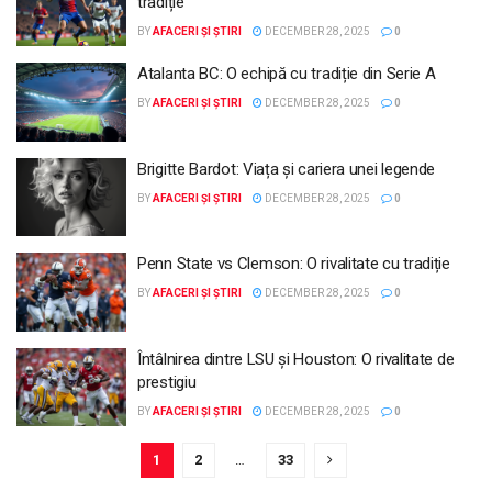
tradiție
BY
AFACERI ȘI ȘTIRI
DECEMBER 28, 2025
0
Atalanta BC: O echipă cu tradiție din Serie A
BY
AFACERI ȘI ȘTIRI
DECEMBER 28, 2025
0
Brigitte Bardot: Viața și cariera unei legende
BY
AFACERI ȘI ȘTIRI
DECEMBER 28, 2025
0
Penn State vs Clemson: O rivalitate cu tradiție
BY
AFACERI ȘI ȘTIRI
DECEMBER 28, 2025
0
Întâlnirea dintre LSU și Houston: O rivalitate de
prestigiu
BY
AFACERI ȘI ȘTIRI
DECEMBER 28, 2025
0
1
2
…
33