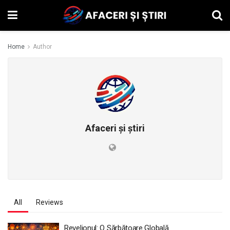
Home
Author
Afaceri și știri
All
Reviews
Revelionul: O Sărbătoare Globală