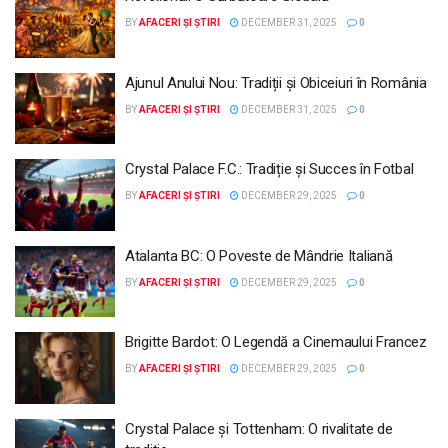
BY
AFACERI ȘI ȘTIRI
DECEMBER 31, 2025
0
Ajunul Anului Nou: Tradiții și Obiceiuri în România
BY
AFACERI ȘI ȘTIRI
DECEMBER 31, 2025
0
Crystal Palace F.C.: Tradiție și Succes în Fotbal
BY
AFACERI ȘI ȘTIRI
DECEMBER 29, 2025
0
Atalanta BC: O Poveste de Mândrie Italiană
BY
AFACERI ȘI ȘTIRI
DECEMBER 29, 2025
0
Brigitte Bardot: O Legendă a Cinemaului Francez
BY
AFACERI ȘI ȘTIRI
DECEMBER 29, 2025
0
Crystal Palace și Tottenham: O rivalitate de