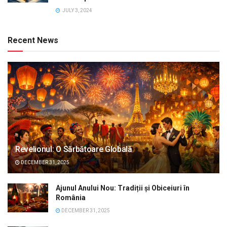
JULY 3, 2024
Recent News
Revelionul: O Sărbătoare Globală
DECEMBER 31, 2025
Ajunul Anului Nou: Tradiții și Obiceiuri în
România
DECEMBER 31, 2025