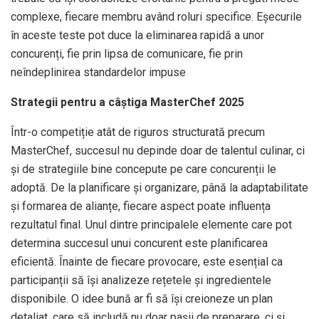
complexe, fiecare membru având roluri specifice. Eșecurile
în aceste teste pot duce la eliminarea rapidă a unor
concurenți, fie prin lipsa de comunicare, fie prin
neîndeplinirea standardelor impuse
Strategii pentru a câștiga MasterChef 2025
Într-o competiție atât de riguros structurată precum
MasterChef, succesul nu depinde doar de talentul culinar, ci
și de strategiile bine concepute pe care concurenții le
adoptă. De la planificare și organizare, până la adaptabilitate
și formarea de alianțe, fiecare aspect poate influența
rezultatul final. Unul dintre principalele elemente care pot
determina succesul unui concurent este planificarea
eficientă. Înainte de fiecare provocare, este esențial ca
participanții să își analizeze rețetele și ingredientele
disponibile. O idee bună ar fi să își creioneze un plan
detaliat, care să includă nu doar pașii de preparare, ci și