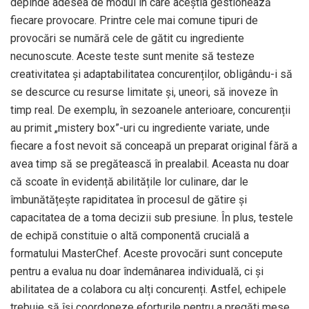
depinde adesea de modul în care aceștia gestionează
fiecare provocare. Printre cele mai comune tipuri de
provocări se numără cele de gătit cu ingrediente
necunoscute. Aceste teste sunt menite să testeze
creativitatea și adaptabilitatea concurenților, obligându-i să
se descurce cu resurse limitate și, uneori, să inoveze în
timp real. De exemplu, în sezoanele anterioare, concurenții
au primit „mistery box”-uri cu ingrediente variate, unde
fiecare a fost nevoit să conceapă un preparat original fără a
avea timp să se pregătească în prealabil. Aceasta nu doar
că scoate în evidență abilitățile lor culinare, dar le
îmbunătățește rapiditatea în procesul de gătire și
capacitatea de a toma decizii sub presiune. În plus, testele
de echipă constituie o altă componentă crucială a
formatului MasterChef. Aceste provocări sunt concepute
pentru a evalua nu doar îndemânarea individuală, ci și
abilitatea de a colabora cu alți concurenți. Astfel, echipele
trebuie să își coordoneze eforturile pentru a pregăti mese