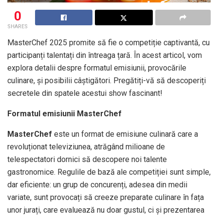
0
SHARES
MasterChef 2025 promite să fie o competiție captivantă, cu
participanți talentați din întreaga țară. În acest articol, vom
explora detalii despre formatul emisiunii, provocările
culinare, și posibilii câștigători. Pregătiți-vă să descoperiți
secretele din spatele acestui show fascinant!
Formatul emisiunii MasterChef
MasterChef
este un format de emisiune culinară care a
revoluționat televiziunea, atrăgând milioane de
telespectatori dornici să descopere noi talente
gastronomice. Regulile de bază ale competiției sunt simple,
dar eficiente: un grup de concurenți, adesea din medii
variate, sunt provocați să creeze preparate culinare în fața
unor jurați, care evaluează nu doar gustul, ci și prezentarea