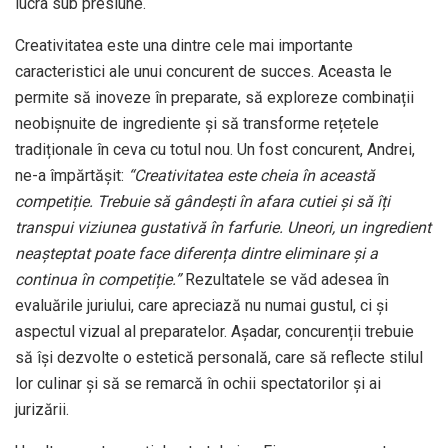
lucra sub presiune.
Creativitatea este una dintre cele mai importante
caracteristici ale unui concurent de succes. Aceasta le
permite să inoveze în preparate, să exploreze combinații
neobișnuite de ingrediente și să transforme rețetele
tradiționale în ceva cu totul nou. Un fost concurent, Andrei,
ne-a împărtășit:
“Creativitatea este cheia în această
competiție. Trebuie să gândești în afara cutiei și să îți
transpui viziunea gustativă în farfurie. Uneori, un ingredient
neașteptat poate face diferența dintre eliminare și a
continua în competiție.”
Rezultatele se văd adesea în
evaluările juriului, care apreciază nu numai gustul, ci și
aspectul vizual al preparatelor. Așadar, concurenții trebuie
să își dezvolte o estetică personală, care să reflecte stilul
lor culinar și să se remarcă în ochii spectatorilor și ai
jurizării.