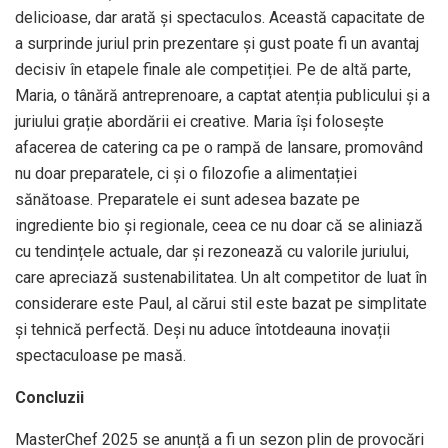
delicioase, dar arată și spectaculos. Această capacitate de
a surprinde juriul prin prezentare și gust poate fi un avantaj
decisiv în etapele finale ale competiției. Pe de altă parte,
Maria, o tânără antreprenoare, a captat atenția publicului și a
juriului grație abordării ei creative. Maria își folosește
afacerea de catering ca pe o rampă de lansare, promovând
nu doar preparatele, ci și o filozofie a alimentației
sănătoase. Preparatele ei sunt adesea bazate pe
ingrediente bio și regionale, ceea ce nu doar că se aliniază
cu tendințele actuale, dar și rezonează cu valorile juriului,
care apreciază sustenabilitatea. Un alt competitor de luat în
considerare este Paul, al cărui stil este bazat pe simplitate
și tehnică perfectă. Deși nu aduce întotdeauna inovații
spectaculoase pe masă.
Concluzii
MasterChef 2025 se anunță a fi un sezon plin de provocări