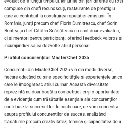
evoluat de-a lungul timpului, iar juriile din țări diferite au fost
compuse din chefi recunoscuți, restaurante de prestigiu
care au contribuit la construirea reputației emisiunii. În
România, jurați precum chef Florin Dumitrescu, chef Sorin
Bontea și chef Cătălin Scărlătescu nu sunt doar evaluatori,
ci și mentori pentru participanți, oferind feedback valoros și
încurajându-i să își dezvolte stilul personal.
Profilul concurenților MasterChef 2025
Concurenții din MasterChef 2025 vin din medii diverse,
fiecare aducând cu sine specificitățile și experiențele unice
care le îmbogățesc stilul culinar. Această diversitate
reprezintă nu doar bogăția competiției, ci și o oportunitate
de a evidenția cum trăsăturile esențiale ale concurenților
contribuie la succesul lor. În continuare, ne vom concentra
asupra profilului concurenților de succes, analizând
trăsăturile precum creativitatea, tehnica și capacitatea de a