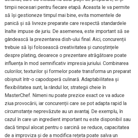
timpii necesari pentru fiecare etapă. Aceasta le va permite
să își gestioneze timpul mai bine, evita momentele de
panică și să livreze preparate care respectă standardele
înalte impuse de juriu. De asemenea, este important să se
gândească la prezentarea dish-ului final. Aici, concurenții
trebuie să își folosească creativitatea și cunoștințele
despre plating, deoarece o prezentare atrăgătoare poate
influența în mod semnificativ impresia juriului. Combinarea
culorilor, texturilor și formelor poate transforma un preparat
obișnuit într-o capodoperă culinară. Adaptabilitatea și
flexibilitatea sunt, la rândul lor, strategii cheie în
MasterChef. Nimeni nu poate prezice exact ce va aduce
ziua provocării, iar concurenții care se pot adapta rapid la
circumstanțe neprevăzute au un avantaj. De exemplu, în
cazul în care un ingredient important nu este disponibil sau
dacă timpul alocat pentru o sarcină se reduce, capacitatea
de a improviza și de a modifica rețeta poate salva un