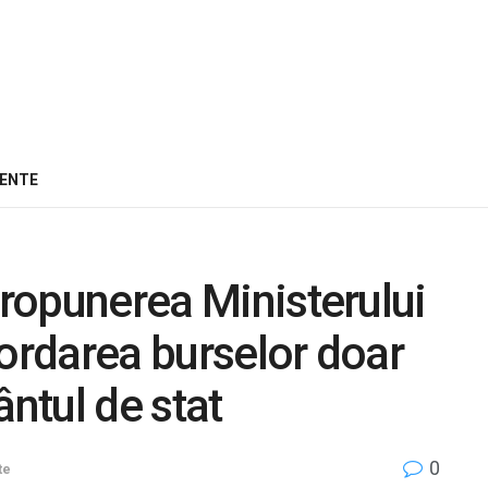
ENTE
propunerea Ministerului
cordarea burselor doar
ântul de stat
0
te