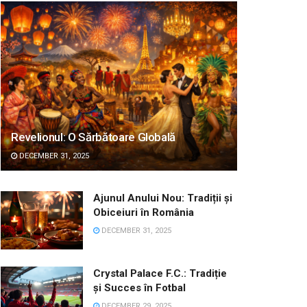
Revelionul: O Sărbătoare Globală
DECEMBER 31, 2025
Ajunul Anului Nou: Tradiții și
Obiceiuri în România
DECEMBER 31, 2025
Crystal Palace F.C.: Tradiție
și Succes în Fotbal
DECEMBER 29, 2025