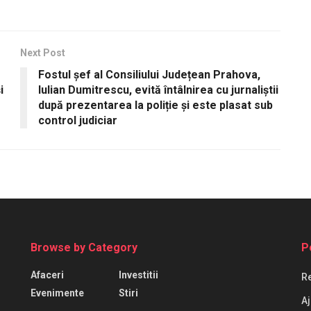
Next Post
Fostul șef al Consiliului Județean Prahova,
i
Iulian Dumitrescu, evită întâlnirea cu jurnaliștii
după prezentarea la poliție și este plasat sub
control judiciar
Browse by Category
P
Afaceri
Investitii
Re
Evenimente
Stiri
Aj