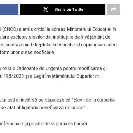
Share on Twitter
 (CNCD) a emis critici la adresa Ministerului Educației în
are exclusiv elevilor din instituțiile de învățământ de
i contravenind dreptului la educație al copiilor care aleg
form unor surse neoficiale.
ivire la o Ordonanță de Urgență pentru modificarea și
. 198/2023 și a Legii Învățământului Superior nr.
ui astfel încât să se stipuleze că “Elevii de la cursurile
 de stat obligatoriu beneficiază de burse”.
nfesionale și private de la primirea bursei.