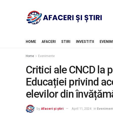
HOME
AFACERI
STIRI
INVESTITII
EVENIM
Home
Evenimente
Critici ale CNCD la 
Educației privind a
elevilor din învățăm
by
Afaceri și știri
April 11, 2024
in
Evenimen