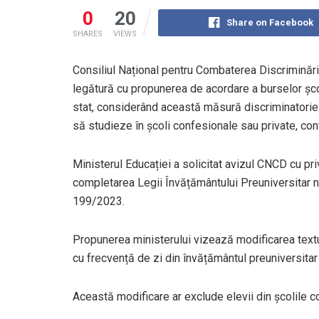
0
20
Share on Facebook
SHARES
VIEWS
Consiliul Național pentru Combaterea Discriminării
legătură cu propunerea de acordare a burselor școl
stat, considerând această măsură discriminatorie ș
să studieze în școli confesionale sau private, con
Ministerul Educației a solicitat avizul CNCD cu pr
completarea Legii Învățământului Preuniversitar nr
199/2023.
Propunerea ministerului vizează modificarea textul
cu frecvență de zi din învățământul preuniversitar
Această modificare ar exclude elevii din școlile co