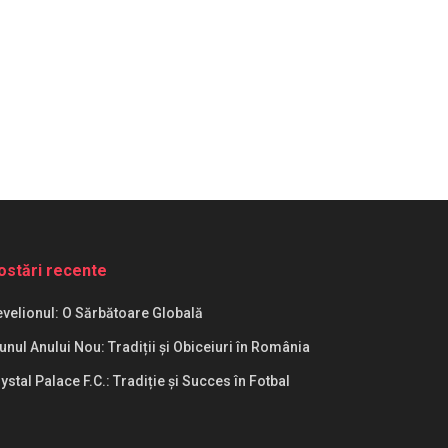
ostări recente
velionul: O Sărbătoare Globală
unul Anului Nou: Tradiții și Obiceiuri în România
ystal Palace F.C.: Tradiție și Succes în Fotbal