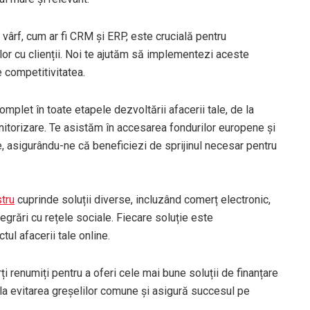
vârf, cum ar fi CRM și ERP, este crucială pentru
iilor cu clienții. Noi te ajutăm să implementezi aceste
e competitivitatea.
mplet în toate etapele dezvoltării afacerii tale, de la
nitorizare. Te asistăm în accesarea fondurilor europene și
, asigurându-ne că beneficiezi de sprijinul necesar pentru
stru
cuprinde soluții diverse, incluzând comerț electronic,
tegrări cu rețele sociale. Fiecare soluție este
ul afacerii tale online.
 renumiți pentru a oferi cele mai bune soluții de finanțare
 la evitarea greșelilor comune și asigură succesul pe