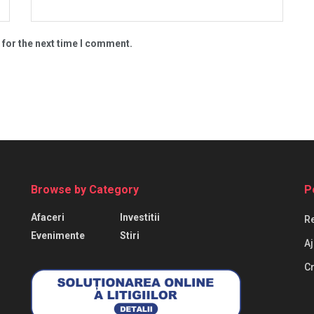
 for the next time I comment.
Browse by Category
P
Afaceri
Investitii
Re
Evenimente
Stiri
Aj
Cr