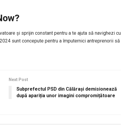
eNow?
atoare și sprijin constant pentru a te ajuta să navighezi cu
 2024 sunt concepute pentru a împuternici antreprenorii să
Next Post
Subprefectul PSD din Călărași demisionează
după apariția unor imagini compromițătoare