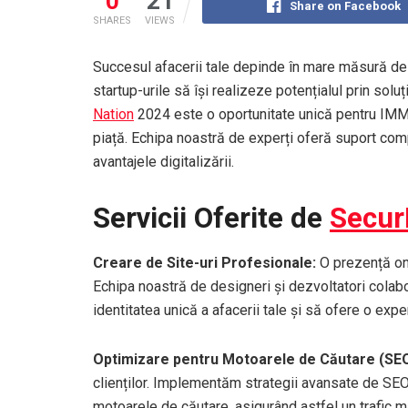
0
21
Share on Facebook
SHARES
VIEWS
Succesul afacerii tale depinde în mare măsură d
startup-urile să își realizeze potențialul prin sol
Nation
2024 este o oportunitate unică pentru IMM-u
piață. Echipa noastră de experți oferă suport com
avantajele digitalizării.
Servicii Oferite de
Secu
Creare de Site-uri Profesionale:
O prezență onl
Echipa noastră de designeri și dezvoltatori colabo
identitatea unică a afacerii tale și să ofere o exper
Optimizare pentru Motoarele de Căutare (SE
clienților. Implementăm strategii avansate de SEO 
motoarele de căutare, asigurând astfel un trafic m