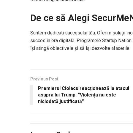
De ce să Alegi SecurM
Suntem dedicați succesului tău. Oferim soluții inov
succes în era digitală. Programele Startup Nation
își atingă obiectivele și să își dezvolte afacerile.
Previous Post
Premierul Ciolacu reacționează la atacul
asupra lui Trump: “Violența nu este
niciodată justificată”