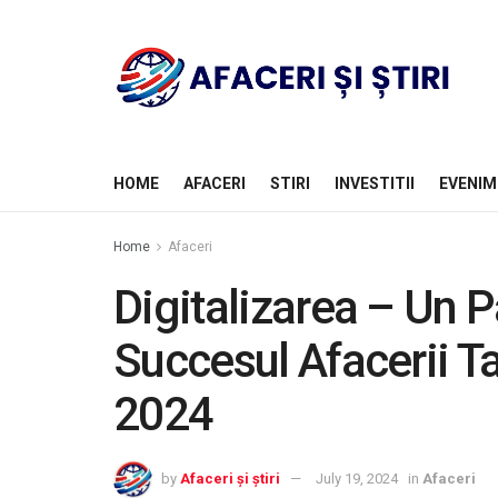
HOME
AFACERI
STIRI
INVESTITII
EVENIM
Home
Afaceri
Digitalizarea – Un P
Succesul Afacerii Ta
2024
by
Afaceri și știri
July 19, 2024
in
Afaceri