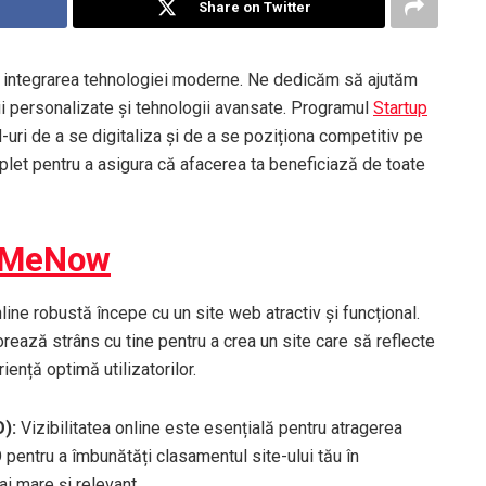
Share on Twitter
e integrarea tehnologiei moderne. Ne dedicăm să ajutăm
uții personalizate și tehnologii avansate. Programul
Startup
ri de a se digitaliza și de a se poziționa competitiv pe
plet pentru a asigura că afacerea ta beneficiază de toate
rMeNow
ine robustă începe cu un site web atractiv și funcțional.
rează strâns cu tine pentru a crea un site care să reflecte
iență optimă utilizatorilor.
O):
Vizibilitatea online este esențială pentru atragerea
pentru a îmbunătăți clasamentul site-ului tău în
ai mare și relevant.