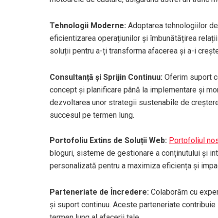
Tehnologii Moderne:
Adoptarea tehnologiilor de 
eficientizarea operațiunilor și îmbunătățirea relaț
soluții pentru a-ți transforma afacerea și a-i creșt
Consultanță și Sprijin Continuu:
Oferim suport co
concept și planificare până la implementare și mo
dezvoltarea unor strategii sustenabile de creștere
succesul pe termen lung.
Portofoliu Extins de Soluții Web:
Portofoliul no
bloguri, sisteme de gestionare a conținutului și in
personalizată pentru a maximiza eficiența și impact
Parteneriate de Încredere:
Colaborăm cu experți
și suport continuu. Aceste parteneriate contribuie
termen lung al afacerii tale.