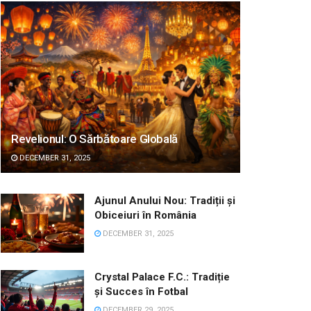
Revelionul: O Sărbătoare Globală
DECEMBER 31, 2025
Ajunul Anului Nou: Tradiții și
Obiceiuri în România
DECEMBER 31, 2025
Crystal Palace F.C.: Tradiție
și Succes în Fotbal
DECEMBER 29, 2025