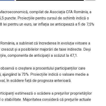
ere Macroeconomică, compilat de Asociația CFA România, a
5,5 puncte. Proiecțiile pentru cursul de schimb indică o
 lei pentru un euro, iar inflația se anticipează a fi de 7,5%
România, a subliniat că încrederea în evoluția viitoare a
crescut și a posibilelor majorări de taxe indirecte. Deși
țire, componenta de anticipații a scăzut la 47,1.
observă o creștere a procentului participanților care
i, ajungând la 73%. Proiecțiile indică o valoare medie a
rval, în scădere față de prognoza anterioară.
rticipanți estimează o scădere a prețurilor proprietăților
 o stabilitate. Majoritatea consideră că prețurile actuale