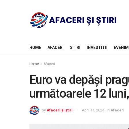
HOME
AFACERI
STIRI
INVESTITII
EVENIM
Home
Afaceri
Euro va depăși pragul
următoarele 12 luni
by
Afaceri și știri
April 11, 2024
in
Afaceri