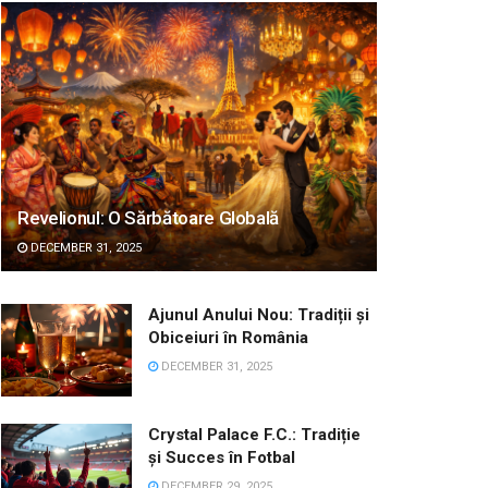
Revelionul: O Sărbătoare Globală
DECEMBER 31, 2025
Ajunul Anului Nou: Tradiții și
Obiceiuri în România
DECEMBER 31, 2025
Crystal Palace F.C.: Tradiție
și Succes în Fotbal
DECEMBER 29, 2025