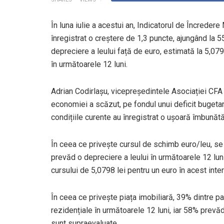
În luna iulie a acestui an, Indicatorul de Încred
înregistrat o creștere de 1,3 puncte, ajungând la 5
depreciere a leului față de euro, estimată la 5,0798
în următoarele 12 luni.
Adrian Codirlașu, vicepreședintele Asociației CFA 
economiei a scăzut, pe fondul unui deficit bugetar 
condițiile curente au înregistrat o ușoară îmbunătă
În ceea ce privește cursul de schimb euro/leu, se 
prevăd o depreciere a leului în următoarele 12 lun
cursului de 5,0798 lei pentru un euro în acest inte
În ceea ce privește piața imobiliară, 39% dintre pa
rezidențiale în următoarele 12 luni, iar 58% prevăd
sunt supraevaluate.