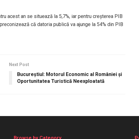
ntru acest an se situează la 5,7%, iar pentru creșterea PIB
e preconizează că datoria publică va ajunge la 54% din PIB
Next Post
Bucureștiul: Motorul Economic al României și
Oportunitatea Turistică Neexploatată
Browse by Category
P