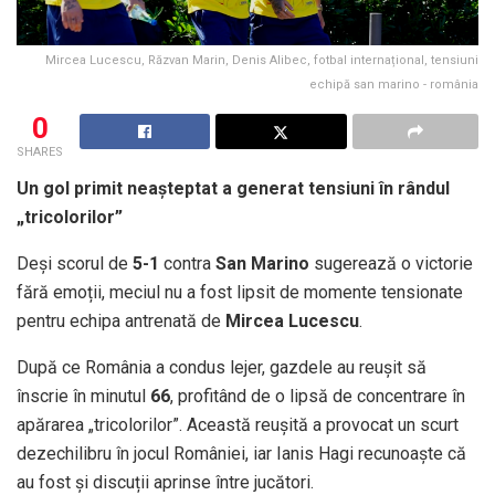
Mircea Lucescu, Răzvan Marin, Denis Alibec, fotbal internațional, tensiuni
echipă san marino - românia
0
SHARES
Un gol primit neașteptat a generat tensiuni în rândul
„tricolorilor”
Deși scorul de
5-1
contra
San Marino
sugerează o victorie
fără emoții, meciul nu a fost lipsit de momente tensionate
pentru echipa antrenată de
Mircea Lucescu
.
După ce România a condus lejer, gazdele au reușit să
înscrie în minutul
66
, profitând de o lipsă de concentrare în
apărarea „tricolorilor”. Această reușită a provocat un scurt
dezechilibru în jocul României, iar Ianis Hagi recunoaște că
au fost și discuții aprinse între jucători.