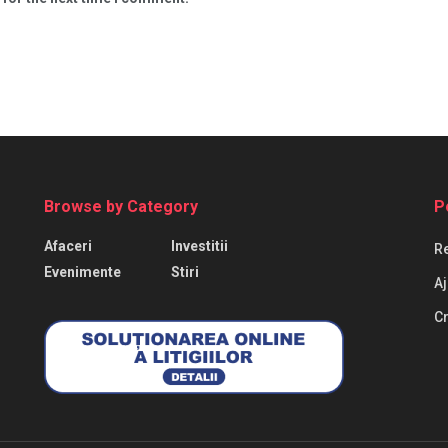
Browse by Category
P
Afaceri
Investitii
Re
Evenimente
Stiri
Aj
Cr