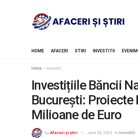
HOME
AFACERI
STIRI
INVESTITII
EVENIM
Home
Investitii
Investițiile Băncii N
București: Proiecte 
Milioane de Euro
by
Afaceri și știri
June 26, 2024
in
Investitii