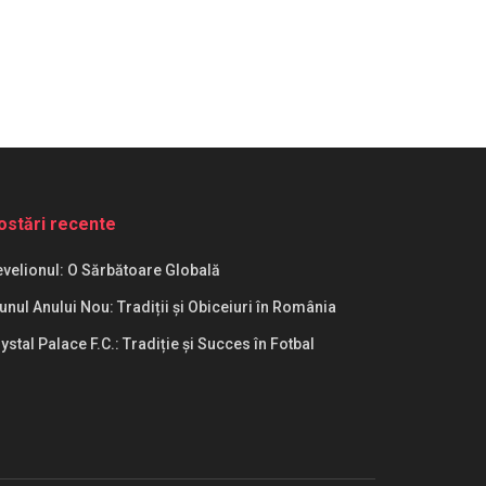
ostări recente
velionul: O Sărbătoare Globală
unul Anului Nou: Tradiții și Obiceiuri în România
ystal Palace F.C.: Tradiție și Succes în Fotbal