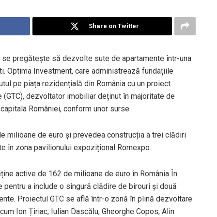
Share on Twitter
iei se pregătește să dezvolte sute de apartamente într-una
ti. Optima Investment, care administrează fundațiile
utul pe piața rezidențială din România cu un proiect
 (GTC), dezvoltator imobiliar deținut în majoritate de
 capitala României, conform unor surse.
 de milioane de euro și prevedea construcția a trei clădiri
ate în zona pavilionului expozițional Romexpo.
eține active de 162 de milioane de euro în România În
e pentru a include o singură clădire de birouri și două
ente. Proiectul GTC se află într-o zonă în plină dezvoltare
ecum Ion Țiriac, Iulian Dascălu, Gheorghe Copos, Alin