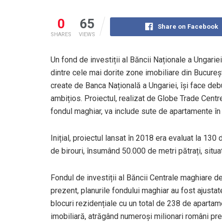
0
65
Share on Facebook
SHARES
VIEWS
Un fond de investiții al Băncii Naționale a Ungar
dintre cele mai dorite zone imobiliare din Bucureș
create de Banca Națională a Ungariei, își face deb
ambițios. Proiectul, realizat de Globe Trade Centre
fondul maghiar, va include sute de apartamente în
Inițial, proiectul lansat în 2018 era evaluat la 130
de birouri, însumând 50.000 de metri pătrați, situ
Fondul de investiții al Băncii Centrale maghiare d
prezent, planurile fondului maghiar au fost ajustat
blocuri rezidențiale cu un total de 238 de apartam
imobiliară, atrăgând numeroși milionari români pr