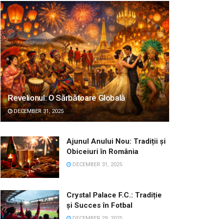
Revelionul: O Sărbătoare Globală
DECEMBER 31, 2025
Ajunul Anului Nou: Tradiții și
Obiceiuri în România
DECEMBER 31, 2025
Crystal Palace F.C.: Tradiție
și Succes în Fotbal
DECEMBER 29, 2025