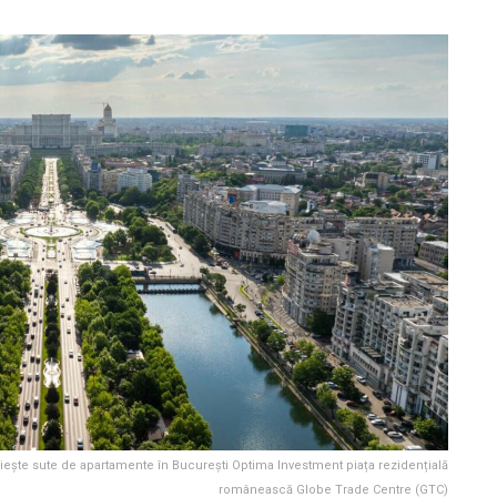
ruiește sute de apartamente în București Optima Investment piața rezidențială
românească Globe Trade Centre (GTC)