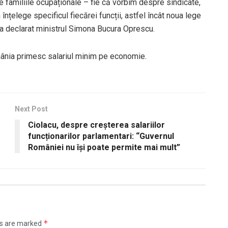
e familiile ocupaționale – fie că vorbim despre sindicate,
înțelege specificul fiecărei funcții, astfel încât noua lege
, a declarat ministrul Simona Bucura Oprescu.
mânia primesc salariul minim pe economie.
Next Post
Ciolacu, despre creșterea salariilor
funcționarilor parlamentari: “Guvernul
României nu își poate permite mai mult”
*
ds are marked