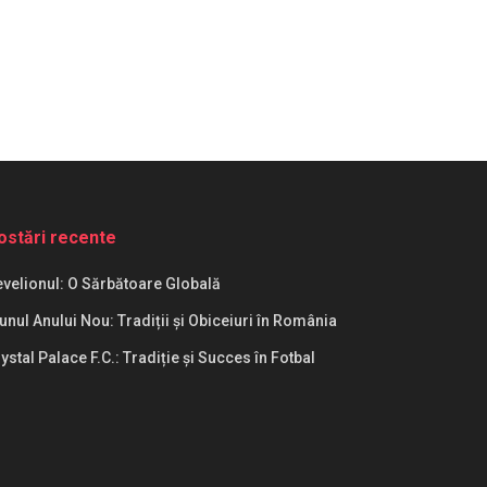
ostări recente
velionul: O Sărbătoare Globală
unul Anului Nou: Tradiții și Obiceiuri în România
ystal Palace F.C.: Tradiție și Succes în Fotbal