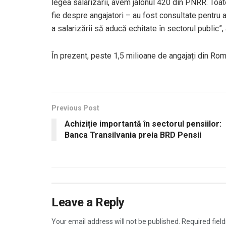
legea salarizării, avem jalonul 420 din PNRR. Toat
fie despre angajatori – au fost consultate pentru a 
a salarizării să aducă echitate în sectorul public”
În prezent, peste 1,5 milioane de angajați din Ro
Previous Post
Achiziție importantă în sectorul pensiilor:
Banca Transilvania preia BRD Pensii
Leave a Reply
Your email address will not be published.
Required fiel