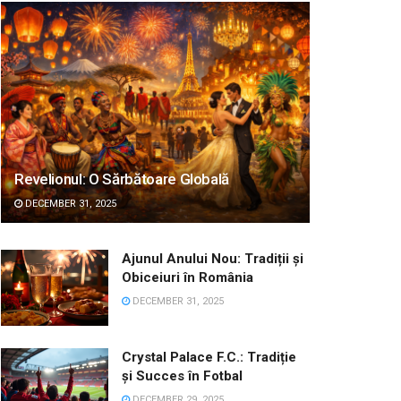
Revelionul: O Sărbătoare Globală
DECEMBER 31, 2025
Ajunul Anului Nou: Tradiții și
Obiceiuri în România
DECEMBER 31, 2025
Crystal Palace F.C.: Tradiție
și Succes în Fotbal
DECEMBER 29, 2025