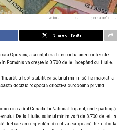
Deficitul de cont curent Creștere a deficitului
Share on Twitter
ucura Oprescu, a anunțat marți, în cadrul unei conferințe
 în România va crește la 3.700 de lei începând cu 1 iulie.
Tripartit, a fost stabilit ca salariul minim să fie majorat la
 această decizie respectă directiva europeană privind
ieri în cadrul Consiliului Național Tripartit, unde participă
rnului. De la 1 iulie, salariul minim va fi de 3.700 de lei. În
lată, trebuie să respectăm directiva europeană. Referitor la