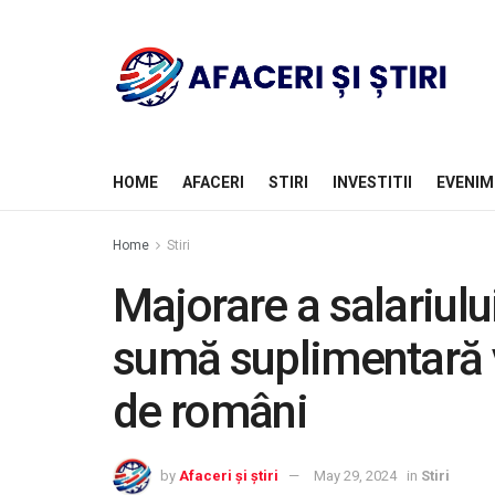
HOME
AFACERI
STIRI
INVESTITII
EVENIM
Home
Stiri
Majorare a salariului
sumă suplimentară v
de români
by
Afaceri și știri
May 29, 2024
in
Stiri