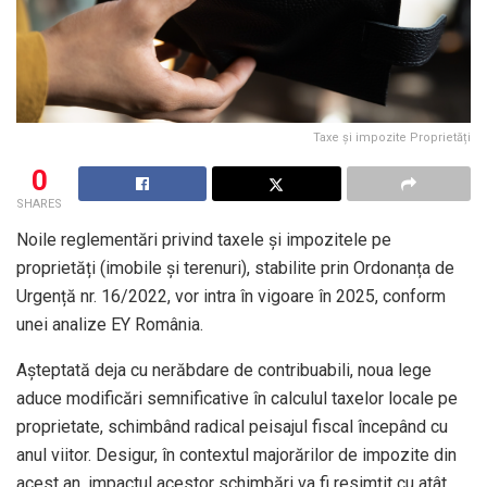
Taxe și impozite Proprietăți
0
SHARES
Noile reglementări privind taxele și impozitele pe
proprietăți (imobile și terenuri), stabilite prin Ordonanța de
Urgență nr. 16/2022, vor intra în vigoare în 2025, conform
unei analize EY România.
Așteptată deja cu nerăbdare de contribuabili, noua lege
aduce modificări semnificative în calculul taxelor locale pe
proprietate, schimbând radical peisajul fiscal începând cu
anul viitor. Desigur, în contextul majorărilor de impozite din
acest an, impactul acestor schimbări va fi resimțit cu atât