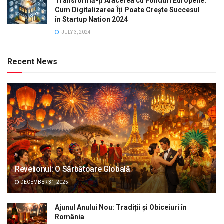
Transformă-ți Afacerea cu Fonduri Europene:
Cum Digitalizarea Îți Poate Crește Succesul
în Startup Nation 2024
JULY 3, 2024
Recent News
Revelionul: O Sărbătoare Globală
DECEMBER 31, 2025
Ajunul Anului Nou: Tradiții și Obiceiuri în
România