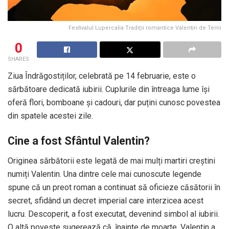
Festivalul Lupercalia Tradiții romantice Valentin de Terni
0
SHARES
Ziua Îndrăgostiților, celebrată pe 14 februarie, este o
sărbătoare dedicată iubirii. Cuplurile din întreaga lume își
oferă flori, bomboane și cadouri, dar puțini cunosc povestea
din spatele acestei zile.
Cine a fost Sfântul Valentin?
Originea sărbătorii este legată de mai mulți martiri creștini
numiți Valentin. Una dintre cele mai cunoscute legende
spune că un preot roman a continuat să oficieze căsătorii în
secret, sfidând un decret imperial care interzicea acest
lucru. Descoperit, a fost executat, devenind simbol al iubirii.
O altă poveste sugerează că, înainte de moarte, Valentin a