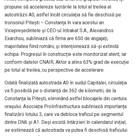
propune să accelereze lucrările la lotul al treilea al
autostrăzii A0, astfel încât circulația să fie deschisă pe
tronsonul Pitești – Constanța în vara acestui an.
Vicepreședintele și CEO-ul Intrakat S.A., Alexandros
Exarchou, subliniază că firma are 650 de angajați,
majoritatea fiind români, și intenționează să-și extindă
echipa. Progresul în construcție este monitorizat atent, iar
conform datelor CNAIR, Aktor a atins 63% grad de execuție
pe lotul al treilea, cu perspective de accelerare.
Odată finalizată autostrada A0 în sudul Capitalei, circulația
va fi posibilă pe o distanță de 362 de kilometri, de la
Constanța la Pitești, eliminând astfel blocajele din centura
orașului. Asociația ProInfrastructura subliniază importanța
finalizării lotului 3, care va debloca traficul pe segmentul
dintre DN6 și A1. Deși există întârzieri în calendarul inițial,
se estimează că autostrada va putea fi deschisă traficului