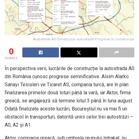
Autostrada A0 Construcție autostradă Progrese în construcție
0
SHARES
În perspectiva verii, lucrările de construcție la autostrada A0
din România cunosc progrese semnificative. Alsim Alarko
Sanayi Tesisleri ve Ticaret AS, compania turcă, are în plan
finalizarea primelor două loturi până la vară, iar Aktor, firma
greacă, se angajează să termine lotul 3 până în luna august.
Odată finalizate aceste lucrări, Bucureștiul nu va mai fi un
obstacol în transporturi, datorită unirii celor trei autostrăzi –
A0, A2 și A1.
Aktor, compania greacă, sub umbrela grupului Intrakat, își