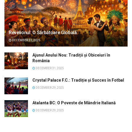
Revelionul: O Sărbătoare Globală
DECEMBER 31, 2025
Ajunul Anului Nou: Tradiții și Obiceiuri în
România
DECEMBER 31, 2025
Crystal Palace F.C.: Tradiție și Succes în Fotbal
DECEMBER 29, 2025
Atalanta BC: O Poveste de Mândrie Italiană
DECEMBER 29, 2025