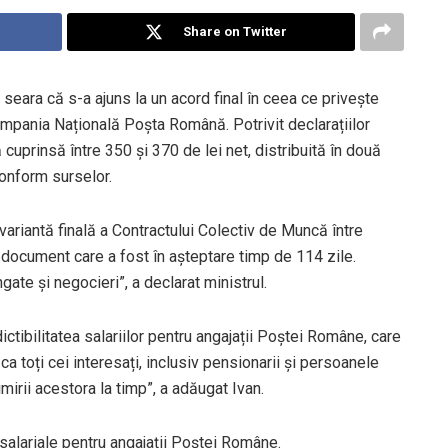
Share on Twitter
i seara că s-a ajuns la un acord final în ceea ce privește
ompania Națională Poșta Română. Potrivit declarațiilor
ă cuprinsă între 350 și 370 de lei net, distribuită în două
conform surselor.
ariantă finală a Contractului Colectiv de Muncă între
document care a fost în așteptare timp de 114 zile.
ate și negocieri”, a declarat ministrul.
ctibilitatea salariilor pentru angajații Poștei Române, care
 toți cei interesați, inclusiv pensionarii și persoanele
mirii acestora la timp”, a adăugat Ivan.
e salariale pentru angajații Poștei Române.