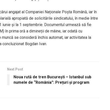
iecărui angajat al Companiei Naționale Poșta Română, iar în
rială apropiată de solicitările sindicatului, în medie între
a 1 iunie și la 1 septembrie. Documentul urmează să fie
TM) în prima oră a dimineții de mâine, iar odată cu
de muncă se consideră închis automat, iar activitatea la
a concluzionat Bogdan Ivan.
Next Post
Noua rută de tren București – Istanbul sub
numele de “România”: Prețuri și program