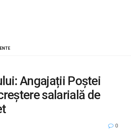
ENTE
lui: Angajații Poștei
eștere salarială de
et
0