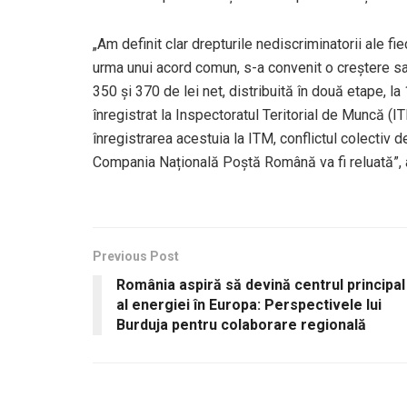
„Am definit clar drepturile nediscriminatorii ale f
urma unui acord comun, s-a convenit o creștere sala
350 și 370 de lei net, distribuită în două etape, l
înregistrat la Inspectoratul Teritorial de Muncă (I
înregistrarea acestuia la ITM, conflictul colectiv 
Compania Națională Poștă Română va fi reluată”, 
Previous Post
România aspiră să devină centrul principal
al energiei în Europa: Perspectivele lui
Burduja pentru colaborare regională