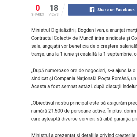
0
18
Share on Facebook
SHARES
VIEWS
Ministrul Digitalizării, Bogdan Ivan, a anunțat marț
Contractul Colectiv de Muncă între sindicate și C
sale, angajații vor beneficia de o creștere salarial
tranșe, una la 1 iunie și cealaltă la 1 septembrie, 
„După numeroase ore de negocieri, s-a ajuns la o v
sindicat și Compania Națională Poșta Română, un 
Acesta a fost semnat astăzi, după discuții îndelung
„Obiectivul nostru principal este să asigurăm predi
numără 21.500 de persoane active. În plus, dorim ca
care așteaptă diverse servicii, să aibă garanția pri
Ministrul a prezentat și detaliile privind creșteril