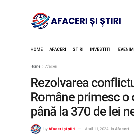
HOME
AFACERI
STIRI
INVESTITII
EVENIM
Home
Afaceri
Rezolvarea conflictu
Române primesc o cr
până la 370 de lei n
by
Afaceri și știri
April 11, 2024
in
Afaceri