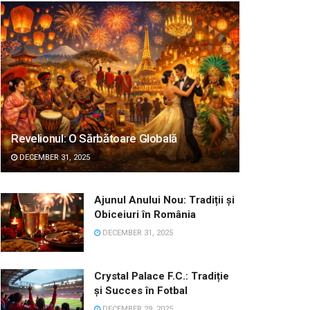
Revelionul: O Sărbătoare Globală
DECEMBER 31, 2025
Ajunul Anului Nou: Tradiții și
Obiceiuri în România
DECEMBER 31, 2025
Crystal Palace F.C.: Tradiție
și Succes în Fotbal
DECEMBER 29, 2025