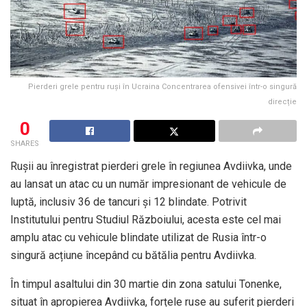
Pierderi grele pentru ruși în Ucraina Concentrarea ofensivei într-o singură
direcție
0
SHARES
Rușii au înregistrat pierderi grele în regiunea Avdiivka, unde
au lansat un atac cu un număr impresionant de vehicule de
luptă, inclusiv 36 de tancuri și 12 blindate. Potrivit
Institutului pentru Studiul Războiului, acesta este cel mai
amplu atac cu vehicule blindate utilizat de Rusia într-o
singură acțiune începând cu bătălia pentru Avdiivka.
În timpul asaltului din 30 martie din zona satului Tonenke,
situat în apropierea Avdiivka, forțele ruse au suferit pierderi