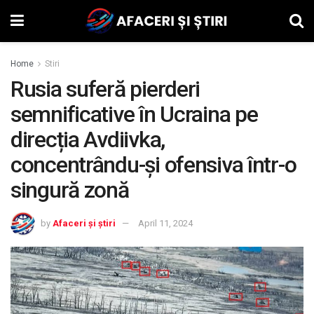
Home
Stiri
Rusia suferă pierderi
semnificative în Ucraina pe
direcția Avdiivka,
concentrându-și ofensiva într-o
singură zonă
by
Afaceri și știri
April 11, 2024