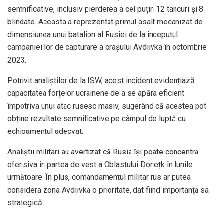
semnificative, inclusiv pierderea a cel puțin 12 tancuri și 8
blindate. Aceasta a reprezentat primul asalt mecanizat de
dimensiunea unui batalion al Rusiei de la începutul
campaniei lor de capturare a orașului Avdiivka în octombrie
2023.
Potrivit analiștilor de la ISW, acest incident evidențiază
capacitatea forțelor ucrainene de a se apăra eficient
împotriva unui atac rusesc masiv, sugerând că acestea pot
obține rezultate semnificative pe câmpul de luptă cu
echipamentul adecvat.
Analiștii militari au avertizat că Rusia își poate concentra
ofensiva în partea de vest a Oblastului Donețk în lunile
următoare. În plus, comandamentul militar rus ar putea
considera zona Avdiivka o prioritate, dat fiind importanța sa
strategică.