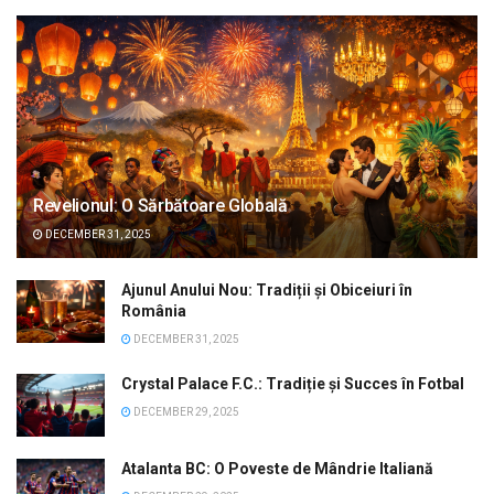
Revelionul: O Sărbătoare Globală
DECEMBER 31, 2025
Ajunul Anului Nou: Tradiții și Obiceiuri în
România
DECEMBER 31, 2025
Crystal Palace F.C.: Tradiție și Succes în Fotbal
DECEMBER 29, 2025
Atalanta BC: O Poveste de Mândrie Italiană