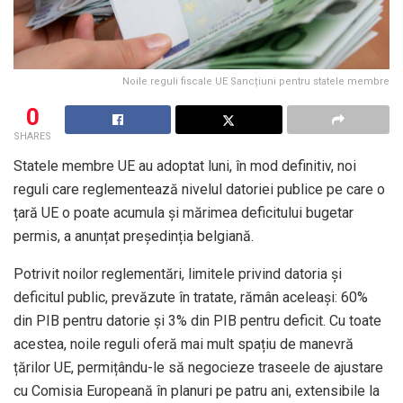
Noile reguli fiscale UE Sancțiuni pentru statele membre
0
SHARES
Statele membre UE au adoptat luni, în mod definitiv, noi
reguli care reglementează nivelul datoriei publice pe care o
țară UE o poate acumula și mărimea deficitului bugetar
permis, a anunțat președinția belgiană.
Potrivit noilor reglementări, limitele privind datoria și
deficitul public, prevăzute în tratate, rămân aceleași: 60%
din PIB pentru datorie și 3% din PIB pentru deficit. Cu toate
acestea, noile reguli oferă mai mult spațiu de manevră
țărilor UE, permițându-le să negocieze traseele de ajustare
cu Comisia Europeană în planuri pe patru ani, extensibile la