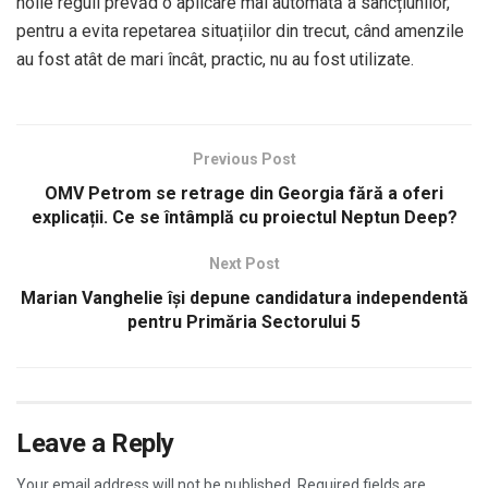
noile reguli prevăd o aplicare mai automată a sancțiunilor,
pentru a evita repetarea situațiilor din trecut, când amenzile
au fost atât de mari încât, practic, nu au fost utilizate.
Previous Post
OMV Petrom se retrage din Georgia fără a oferi
explicații. Ce se întâmplă cu proiectul Neptun Deep?
Next Post
Marian Vanghelie își depune candidatura independentă
pentru Primăria Sectorului 5
Leave a Reply
Your email address will not be published.
Required fields are