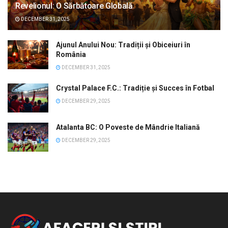
Revelionul: O Sărbătoare Globală
DECEMBER 31, 2025
Ajunul Anului Nou: Tradiții și Obiceiuri în
România
DECEMBER 31, 2025
Crystal Palace F.C.: Tradiție și Succes în Fotbal
DECEMBER 29, 2025
Atalanta BC: O Poveste de Mândrie Italiană
DECEMBER 29, 2025