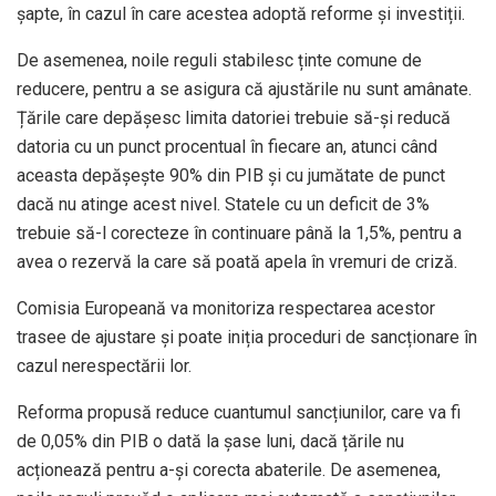
șapte, în cazul în care acestea adoptă reforme și investiții.
De asemenea, noile reguli stabilesc ținte comune de
reducere, pentru a se asigura că ajustările nu sunt amânate.
Țările care depășesc limita datoriei trebuie să-și reducă
datoria cu un punct procentual în fiecare an, atunci când
aceasta depășește 90% din PIB și cu jumătate de punct
dacă nu atinge acest nivel. Statele cu un deficit de 3%
trebuie să-l corecteze în continuare până la 1,5%, pentru a
avea o rezervă la care să poată apela în vremuri de criză.
Comisia Europeană va monitoriza respectarea acestor
trasee de ajustare și poate iniția proceduri de sancționare în
cazul nerespectării lor.
Reforma propusă reduce cuantumul sancțiunilor, care va fi
de 0,05% din PIB o dată la șase luni, dacă țările nu
acționează pentru a-și corecta abaterile. De asemenea,